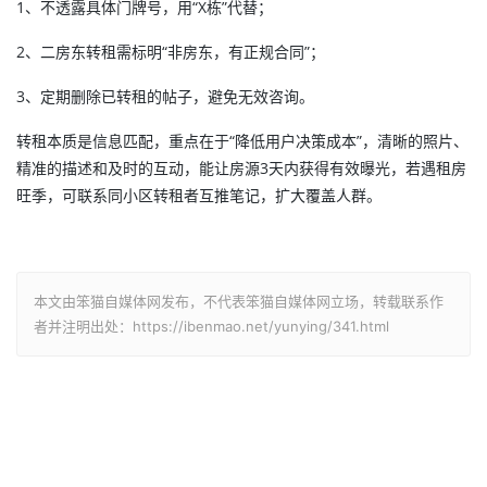
1、不透露具体门牌号，用“X栋”代替；
2、二房东转租需标明“非房东，有正规合同”；
3、定期删除已转租的帖子，避免无效咨询。
转租本质是信息匹配，重点在于“降低用户决策成本”，清晰的照片、
精准的描述和及时的互动，能让房源3天内获得有效曝光，若遇租房
旺季，可联系同小区转租者互推笔记，扩大覆盖人群。
本文由笨猫自媒体网发布，不代表笨猫自媒体网立场，转载联系作
者并注明出处：https://ibenmao.net/yunying/341.html