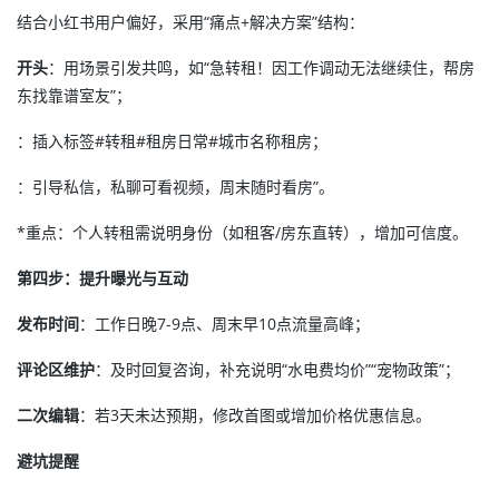
结合小红书用户偏好，采用“痛点+解决方案”结构：
开头
：用场景引发共鸣，如“急转租！因工作调动无法继续住，帮房
东找靠谱室友”；
：插入标签#转租#租房日常#城市名称租房；
：引导私信，私聊可看视频，周末随时看房”。
*重点：个人转租需说明身份（如租客/房东直转），增加可信度。
第四步：提升曝光与互动
发布时间
：工作日晚7-9点、周末早10点流量高峰；
评论区维护
：及时回复咨询，补充说明“水电费均价”“宠物政策”；
二次编辑
：若3天未达预期，修改首图或增加价格优惠信息。
避坑提醒