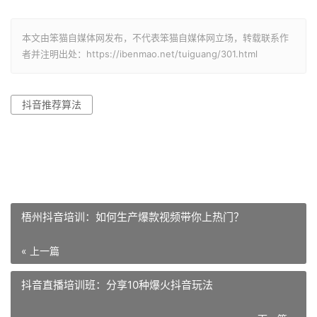
本文由笨猫自媒体网发布，不代表笨猫自媒体网立场，转载联系作
者并注明出处：https://ibenmao.net/tuiguang/301.html
抖音推荐算法
梧州抖音培训：如何生产爆款视频带你上热门？
« 上一篇
抖音直播培训班：分享10种爆火抖音玩法