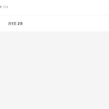
124
共
1
页
2
条