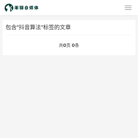
包含"抖音算法"标签的文章
共
0
页
0
条